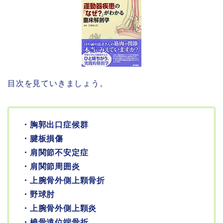
目次を見ていきましょう。
・胸郭出口症候群
・腱板損傷
・肩関節不安定症
・肩関節周囲炎
・上腕骨外側上顆骨折
・野球肘
・上腕骨外側上顆炎
・橈骨遠位端骨折