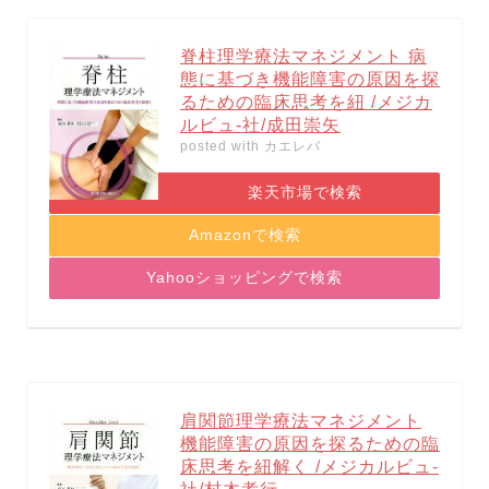
脊柱理学療法マネジメント 病
態に基づき機能障害の原因を探
るための臨床思考を紐 /メジカ
ルビュ-社/成田崇矢
posted with
カエレバ
楽天市場で検索
Amazonで検索
Yahooショッピングで検索
肩関節理学療法マネジメント
機能障害の原因を探るための臨
床思考を紐解く /メジカルビュ-