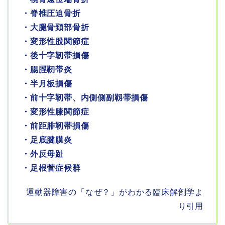
・脊椎圧迫骨折
・大腿骨頚部骨折
・変形性股関節症
・後十字靭帯損傷
・腸脛靭帯炎
・半月板損傷
・前十字靭帯、内側側副靱帯損傷
・変形性膝関節症
・前距腓靭帯損傷
・足底腱膜炎
・外反母趾
・足根菅症候群
運動器障害の「なぜ？」がわかる臨床解剖学よ
り引用