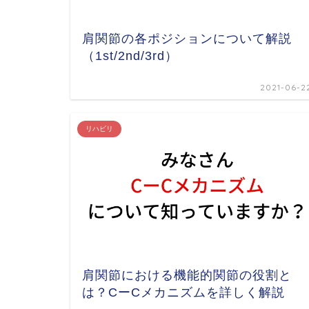
肩関節の各ポジションについて解説
（1st/2nd/3rd）
2021-06-2
リハビリ
肩関節における機能的関節の役割と
は？CーCメカニズムを詳しく解説