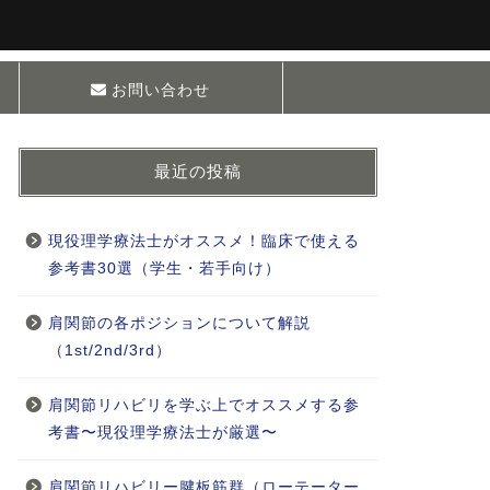
お問い合わせ
最近の投稿
現役理学療法士がオススメ！臨床で使える
参考書30選（学生・若手向け）
肩関節の各ポジションについて解説
（1st/2nd/3rd）
肩関節リハビリを学ぶ上でオススメする参
考書〜現役理学療法士が厳選〜
肩関節リハビリー腱板筋群（ローテーター