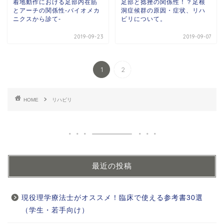
着地動作における足部内在筋
足部と捻挫の関係性！？足根
とアーチの関係性-バイオメカ
洞症候群の原因・症状、リハ
ニクスから診て-
ビリについて。
2019-09-23
2019-09-07
1
2
HOME
リハビリ
最近の投稿
現役理学療法士がオススメ！臨床で使える参考書30選
（学生・若手向け）