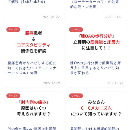
て解説（1st/2nd/3rd）
（ローテーターカフ）の効果
的な筋トレ角度
2021-06-22
2020-01-01
リハビリ
リハビリ
腰痛患者がリハビリする前に
膝OAの歩行分析で筋機能と床
知っておきたいコア（インナ
反力に注目するとリハビリ効
ーマッスル）知識
果が変わる
2019-12-09
2019-11-30
リハビリ
リハビリ
肘内側の痛みの原因は肘部管
肩関節における機能的関節の